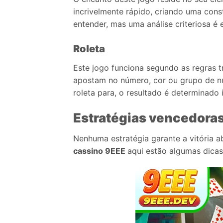
incrivelmente rápido, criando uma con
entender, mas uma análise criteriosa é 
Roleta
Este jogo funciona segundo as regras t
apostam no número, cor ou grupo de núm
roleta para, o resultado é determinad
Estratégias vencedoras
Nenhuma estratégia garante a vitória a
cassino 9EEE
aqui estão algumas dicas