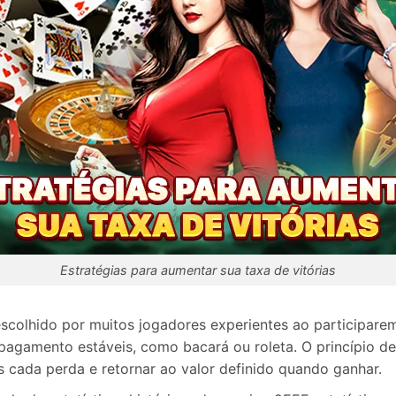
Estratégias para aumentar sua taxa de vitórias
scolhido por muitos jogadores experientes ao participarem
gamento estáveis, como bacará ou roleta. O princípio des
ós cada perda e retornar ao valor definido quando ganhar.