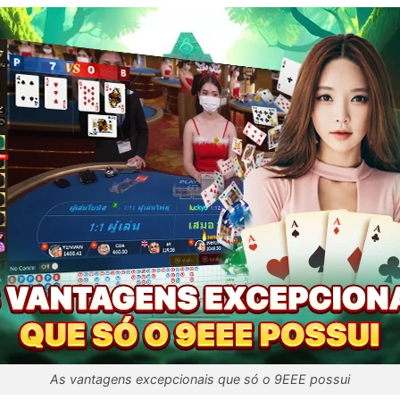
As vantagens excepcionais que só o 9EEE possui