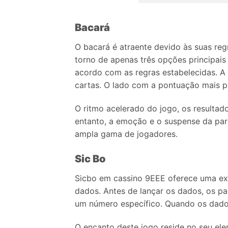
Bacará
O bacará é atraente devido às suas re
torno de apenas três opções principais
acordo com as regras estabelecidas. A
cartas. O lado com a pontuação mais p
O ritmo acelerado do jogo, os resultad
entanto, a emoção e o suspense da par
ampla gama de jogadores.
Sic Bo
Sicbo em cassino 9EEE oferece uma expe
dados. Antes de lançar os dados, os p
um número específico. Quando os dados
O encanto deste jogo reside no seu el