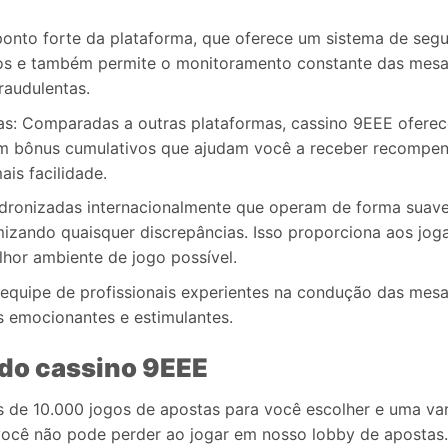
nto forte da plataforma, que oferece um sistema de segura
os e também permite o monitoramento constante das mesas
raudulentas.
s: Comparadas a outras plataformas, cassino 9EEE ofer
tem bônus cumulativos que ajudam você a receber recompe
is facilidade.
 padronizadas internacionalmente que operam de forma suave
imizando quaisquer discrepâncias. Isso proporciona aos jo
lhor ambiente de jogo possível.
 equipe de profissionais experientes na condução das mes
s emocionantes e estimulantes.
 do cassino 9EEE
 de 10.000 jogos de apostas para você escolher e uma va
e você não pode perder ao jogar em nosso lobby de apostas.