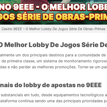
Casino 9EEE – O Melhor Lobby De Jogos Série De Obras-Primas
O Melhor Lobby De Jogos Série 
almente um dos principais destinos para a comunidade de 
as de primeira classe, um sistema de monitoramento rigoros
pidas e não perder as melhores promoções. Torne-se um pa
nais do lobby de apostas no 9EEE
 substanciais em tudo, desde equipamentos tecnológicos a
lataforma continua sendo uma das principais prioridades 