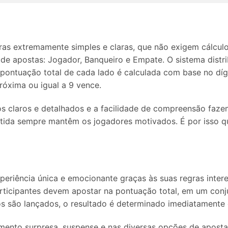
gras extremamente simples e claras, que não exigem cálcu
 de apostas: Jogador, Banqueiro e Empate. O sistema distr
 pontuação total de cada lado é calculada com base no díg
róxima ou igual a 9 vence.
os claros e detalhados e a facilidade de compreensão faze
tida sempre mantêm os jogadores motivados. É por isso q
riência única e emocionante graças às suas regras intere
articipantes devem apostar na pontuação total, em um conj
 são lançados, o resultado é determinado imediatamente 
emento surpresa, suspense e nas diversas opções de apost